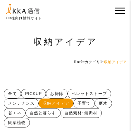
OB様向け情報サイト
収納アイデア
Home
カテゴリー
収納アイデア
全て
PICKUP
お掃除
ペレットストーブ
メンテナンス
収納アイデア
子育て
庭木
省エネ
自然と暮らす
自然素材・無垢材
観葉植物