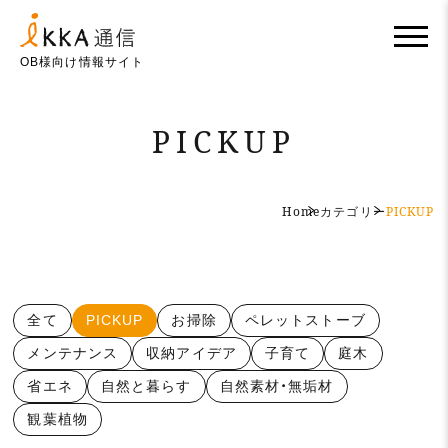
OB様向け情報サイト
PICKUP
Home
カテゴリー
PICKUP
全て
PICKUP
お掃除
ペレットストーブ
メンテナンス
収納アイデア
子育て
庭木
省エネ
自然と暮らす
自然素材・無垢材
観葉植物